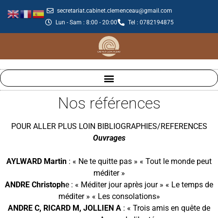
secretariat.cabinet.clemenceau@gmail.com
Lun - Sam : 8:00 - 20:00
Tel : 0782194875
Nos références
POUR ALLER PLUS LOIN BIBLIOGRAPHIES/REFERENCES
Ouvrages
AYLWARD Martin
: « Ne te quitte pas » « Tout le monde peut
méditer »
ANDRE Christoph
e : « Méditer jour après jour » « Le temps de
méditer » « Les consolations»
ANDRE C, RICARD M, JOLLIEN A
: « Trois amis en quête de