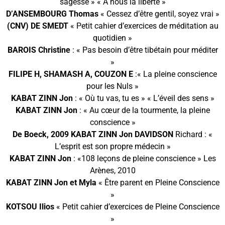
sagesse » « A nous la liberté »
D’ANSEMBOURG Thomas
« Cessez d’être gentil, soyez vrai »
(CNV) DE SMEDT
« Petit cahier d’exercices de méditation au
quotidien »
BAROIS Christine
: « Pas besoin d’être tibétain pour méditer
»
FILIPE H, SHAMASH A, COUZON E
:« La pleine conscience
pour les Nuls »
KABAT ZINN Jon
: « Où tu vas, tu es » « L’éveil des sens »
KABAT ZINN Jon
: « Au cœur de la tourmente, la pleine
conscience »
De Boeck, 2009 KABAT ZINN Jon DAVIDSON
Richard : «
L’esprit est son propre médecin »
KABAT ZINN Jon
: «108 leçons de pleine conscience » Les
Arènes, 2010
KABAT ZINN Jon et Myla
« Être parent en Pleine Conscience
»
KOTSOU Ilios
« Petit cahier d’exercices de Pleine Conscience
»