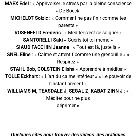
MAEX Edel
: « Apprivoiser le stress par la pleine conscience
» De Boeck.
MICHELOT Soizic
: « Comment ne pas finir comme tes
parents »
ROSENFELD Frédéric
: » Méditer c’est se soigner »
SANTORELLI Saki
« Guéris-toi toi-même »
SIAUD FACCHIN Jeanne
: « Tout est là, juste là »
SNEL Eline
: « Calme et attentif comme une grenouille » «
Respirez »
STAHL Bob, GOLSTEIN Elisha
« Apprendre à méditer »
TOLLE Eckhart
: « L’art du calme intérieur » « Le pouvoir de
l’instant présent »
WILLIAMS M, TEASDALE J, SEGAL Z, KABAT ZINN J
: «
Méditer pour ne plus
déprimer »
Quelques sites pour trouver des vidéos, des pratiques