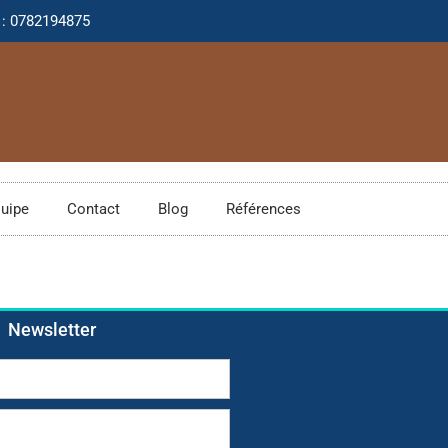
 : 0782194875
quipe
Contact
Blog
Références
Newsletter